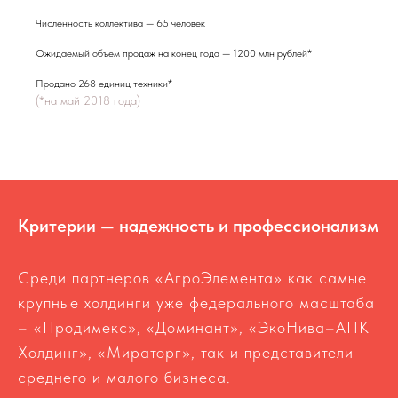
Численность коллектива — 65 человек
Ожидаемый объем продаж на конец года — 1200 млн рублей*
Продано 268 единиц техники*
(*на май 2018 года)
Критерии — надежность и профессионализм
Среди партнеров «АгроЭлемента» как самые
крупные холдинги уже федерального масштаба
– «Продимекс», «Доминант», «ЭкоНива–АПК
Холдинг», «Мираторг», так и представители
среднего и малого бизнеса.