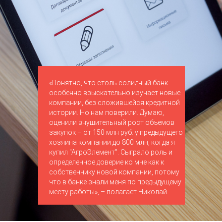
«Понятно, что столь солидный банк
особенно взыскательно изучает новые
компании, без сложившейся кредитной
истории. Но нам поверили. Думаю,
оценили внушительный рост объемов
закупок – от 150 млн руб. у предыдущего
хозяина компании до 800 млн, когда я
купил "АгроЭлемент". Сыграло роль и
определенное доверие ко мне как к
собственнику новой компании, потому
что в банке знали меня по предыдущему
месту работы», – полагает Николай.