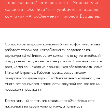
"отпочковались" от известного в Черноземье
холдинга "ЭкоНива"», – улыбается владелец
компании «АгроЭлемент» Николай Буравлев.
Согласно регистрации компании 5 лет, но фактически она
работает второй год. «АгроЭлемент» создавался как
структура «ЭкоНивы», затем компанию выкупил алтайский
предприниматель, но не смог ее развить. Компания пошла в
рост, когда ее, исходя из сложившихся обстоятельств, купил
Николай Буравлев. Работая первым заместителем
генерального директора «ЭкоНива техника холдинга», он
много лет занимался, в частности, закупкой сельхозтехники,
продажами продукции.
Когда главный поставщик техники для «ЭкоНивы» стал
настаивать на своем монополизме, а появилась